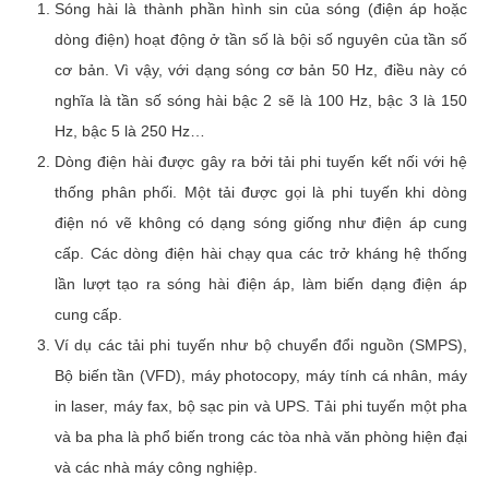
Sóng hài là thành phần hình sin của sóng (điện áp hoặc
dòng điện) hoạt động ở tần số là bội số nguyên của tần số
cơ bản. Vì vậy, với dạng sóng cơ bản 50 Hz, điều này có
nghĩa là tần số sóng hài bậc 2 sẽ là 100 Hz, bậc 3 là 150
Hz, bậc 5 là 250 Hz…
Dòng điện hài được gây ra bởi tải phi tuyến kết nối với hệ
thống phân phối. Một tải được gọi là phi tuyến khi dòng
điện nó vẽ không có dạng sóng giống như điện áp cung
cấp. Các dòng điện hài chạy qua các trở kháng hệ thống
lần lượt tạo ra sóng hài điện áp, làm biến dạng điện áp
cung cấp.
Ví dụ các tải phi tuyến như bộ chuyển đổi nguồn (SMPS),
Bộ biến tần (VFD), máy photocopy, máy tính cá nhân, máy
in laser, máy fax, bộ sạc pin và UPS. Tải phi tuyến một pha
và ba pha là phổ biến trong các tòa nhà văn phòng hiện đại
và các nhà máy công nghiệp.