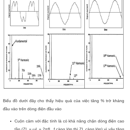
Biểu đồ dưới đây cho thấy hiệu quả của việc tăng % trở kháng
đầu vào trên dòng điện đầu vào
Cuộn cảm với đặc tính là có khả năng chặn dòng điện cao
tần (ZL = ωL = 2πfL, f càng lớn thì ZL càng lớn) vì vậy tăng