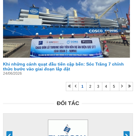
Khi những cánh quạt đầu tiên cập bến: Sóc Trăng 7 chính
thức bước vào giai đoạn lắp đặt
24/06/2026
1
2
3
4
5
ĐỐI TÁC