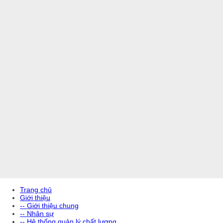
Trang chủ
Giới thiệu
-- Giới thiệu chung
-- Nhân sự
-- Hệ thống quản lý chất lượng