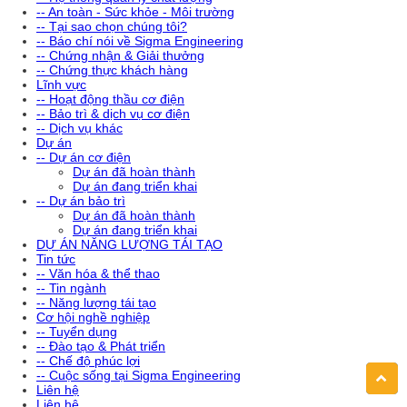
-- An toàn - Sức khỏe - Môi trường
-- Tại sao chọn chúng tôi?
-- Báo chí nói về Sigma Engineering
-- Chứng nhận & Giải thưởng
-- Chứng thực khách hàng
Lĩnh vực
-- Hoạt động thầu cơ điện
-- Bảo trì & dịch vụ cơ điện
-- Dịch vụ khác
Dự án
-- Dự án cơ điện
Dự án đã hoàn thành
Dự án đang triển khai
-- Dự án bảo trì
Dự án đã hoàn thành
Dự án đang triển khai
DỰ ÁN NĂNG LƯỢNG TÁI TẠO
Tin tức
-- Văn hóa & thể thao
-- Tin ngành
-- Năng lượng tái tạo
Cơ hội nghề nghiệp
-- Tuyển dụng
-- Đào tạo & Phát triển
-- Chế độ phúc lợi
-- Cuộc sống tại Sigma Engineering
Liên hệ
Liên hệ