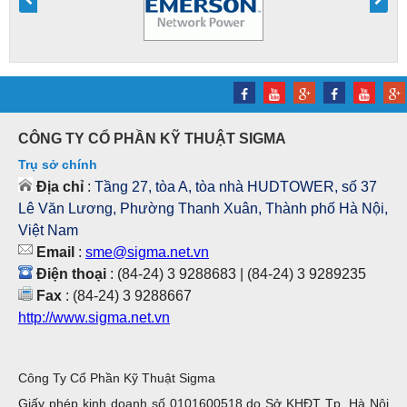
CÔNG TY CỔ PHẦN KỸ THUẬT SIGMA
Trụ sở chính
Địa chỉ
:
Tầng 27, tòa A, tòa nhà HUDTOWER, số 37
Lê Văn Lương, Phường Thanh Xuân, Thành phố Hà Nội,
Việt Nam
Email
:
sme@sigma.net.vn
Điện thoại
: (84-24) 3 9288683 | (84-24) 3 9289235
Fax
: (84-24) 3 9288667
http://www.sigma.net.vn
Công Ty Cổ Phần Kỹ Thuật Sigma
Giấy phép kinh doanh số 0101600518 do Sở KHĐT Tp. Hà Nội