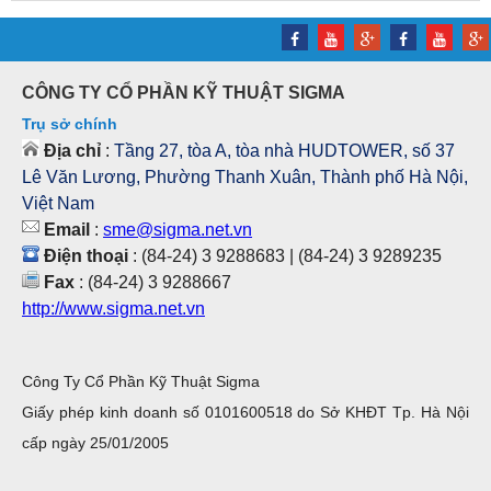
CÔNG TY CỔ PHẦN KỸ THUẬT SIGMA
Trụ sở chính
Địa chỉ
:
Tầng 27, tòa A, tòa nhà HUDTOWER, số 37
Lê Văn Lương, Phường Thanh Xuân, Thành phố Hà Nội,
Việt Nam
Email
:
sme@sigma.net.vn
Điện thoại
: (84-24) 3 9288683 | (84-24) 3 9289235
Fax
: (84-24) 3 9288667
http://www.sigma.net.vn
Công Ty Cổ Phần Kỹ Thuật Sigma
Giấy phép kinh doanh số 0101600518 do Sở KHĐT Tp. Hà Nội
cấp ngày 25/01/2005