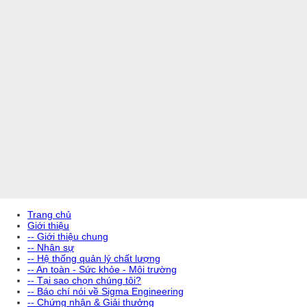
Trang chủ
Giới thiệu
-- Giới thiệu chung
-- Nhân sự
-- Hệ thống quản lý chất lượng
-- An toàn - Sức khỏe - Môi trường
-- Tại sao chọn chúng tôi?
-- Báo chí nói về Sigma Engineering
-- Chứng nhận & Giải thưởng