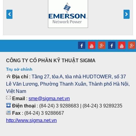
CÔNG TY CỔ PHẦN KỸ THUẬT SIGMA
Trụ sở chính
Địa chỉ
:
Tầng 27, tòa A, tòa nhà HUDTOWER, số 37
Lê Văn Lương, Phường Thanh Xuân, Thành phố Hà Nội,
Việt Nam
Email
:
sme@sigma.net.vn
Điện thoại
: (84-24) 3 9288683 | (84-24) 3 9289235
Fax
: (84-24) 3 9288667
http://www.sigma.net.vn