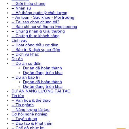
-- Giới thiệu chung
-- Nhân sự
-- Hệ thống quản lý chất lượng
-- An toàn - Sức khỏe - Môi trường
-- Tại sao chọn chúng tôi?
-- Báo chí nói về Sigma Engineering
-- Chứng nhận & Giải thưởng
-- Chứng thực khách hàng
Lĩnh vực
-- Hoạt động thầu cơ điện
-- Bảo trì & dịch vụ cơ điện
-- Dịch vụ khác
Dự án
-- Dự án cơ điện
Dự án đã hoàn thành
Dự án đang triển khai
-- Dự án bảo trì
Dự án đã hoàn thành
Dự án đang triển khai
DỰ ÁN NĂNG LƯỢNG TÁI TẠO
Tin tức
-- Văn hóa & thể thao
-- Tin ngành
-- Năng lượng tái tạo
Cơ hội nghề nghiệp
-- Tuyển dụng
-- Đào tạo & Phát triển
-- Chế độ phúc lợi