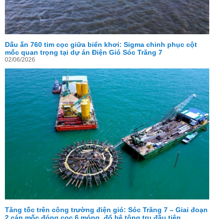
Dấu ấn 760 tim cọc giữa biển khơi: Sigma chinh phục cột
mốc quan trọng tại dự án Điện Gió Sóc Trăng 7
02/06/2026
Tăng tốc trên công trường điện gió: Sóc Trăng 7 – Giai đoạn
2 cán mốc đóng cọc 6 móng, đổ bê tông trụ đầu tiên