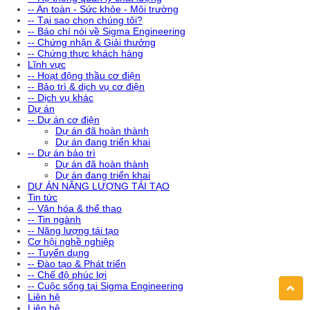
-- An toàn - Sức khỏe - Môi trường
-- Tại sao chọn chúng tôi?
-- Báo chí nói về Sigma Engineering
-- Chứng nhận & Giải thưởng
-- Chứng thực khách hàng
Lĩnh vực
-- Hoạt động thầu cơ điện
-- Bảo trì & dịch vụ cơ điện
-- Dịch vụ khác
Dự án
-- Dự án cơ điện
Dự án đã hoàn thành
Dự án đang triển khai
-- Dự án bảo trì
Dự án đã hoàn thành
Dự án đang triển khai
DỰ ÁN NĂNG LƯỢNG TÁI TẠO
Tin tức
-- Văn hóa & thể thao
-- Tin ngành
-- Năng lượng tái tạo
Cơ hội nghề nghiệp
-- Tuyển dụng
-- Đào tạo & Phát triển
-- Chế độ phúc lợi
-- Cuộc sống tại Sigma Engineering
Liên hệ
Liên hệ