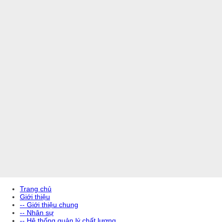
Trang chủ
Giới thiệu
-- Giới thiệu chung
-- Nhân sự
-- Hệ thống quản lý chất lượng