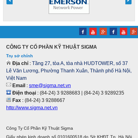
CÔNG TY CỔ PHẦN KỸ THUẬT SIGMA
Trụ sở chính
Địa chỉ
:
Tầng 27, tòa A, tòa nhà HUDTOWER, số 37
Lê Văn Lương, Phường Thanh Xuân, Thành phố Hà Nội,
Việt Nam
Email
:
sme@sigma.net.vn
Điện thoại
: (84-24) 3 9288683 | (84-24) 3 9289235
Fax
: (84-24) 3 9288667
http://www.sigma.net.vn
Công Ty Cổ Phần Kỹ Thuật Sigma
Giấy phép kinh doanh số 0101600518 do Sở KHĐT Tp. Hà Nội