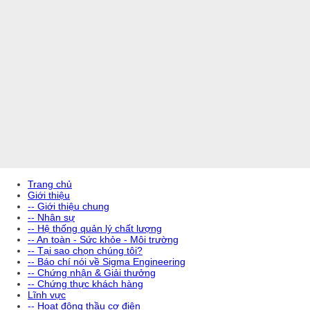
Trang chủ
Giới thiệu
-- Giới thiệu chung
-- Nhân sự
-- Hệ thống quản lý chất lượng
-- An toàn - Sức khỏe - Môi trường
-- Tại sao chọn chúng tôi?
-- Báo chí nói về Sigma Engineering
-- Chứng nhận & Giải thưởng
-- Chứng thực khách hàng
Lĩnh vực
-- Hoạt động thầu cơ điện