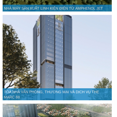
NHÀ MÁY SẢN XUẤT LINH KIỆN ĐIỆN TỬ AMPHENOL JET
TÒA NHÀ VĂN PHÒNG, THƯƠNG MẠI VÀ DỊCH VỤ THE
MARC 88