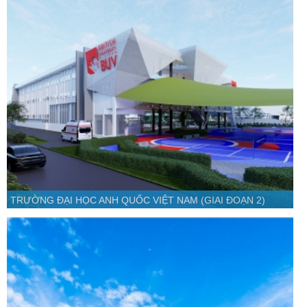
TRƯỜNG ĐẠI HỌC ANH QUỐC VIỆT NAM (GIAI ĐOẠN 2)