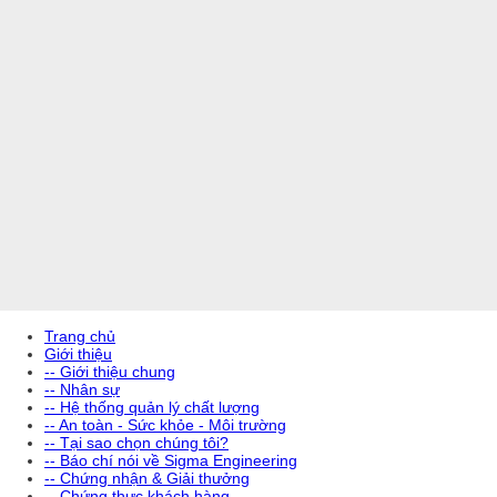
Trang chủ
Giới thiệu
-- Giới thiệu chung
-- Nhân sự
-- Hệ thống quản lý chất lượng
-- An toàn - Sức khỏe - Môi trường
-- Tại sao chọn chúng tôi?
-- Báo chí nói về Sigma Engineering
-- Chứng nhận & Giải thưởng
-- Chứng thực khách hàng