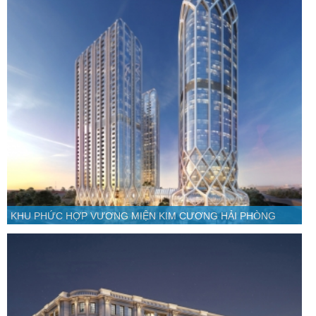
KHU PHỨC HỢP VƯƠNG MIỆN KIM CƯƠNG HẢI PHÒNG