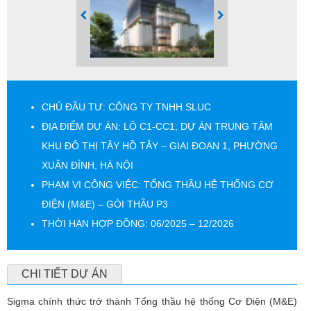
CHỦ ĐẦU TƯ: CÔNG TY TNHH SLUC
ĐỊA ĐIỂM DỰ ÁN: LÔ C1-CC1, DỰ ÁN TRUNG TÂM
KHU ĐÔ THỊ TÂY HỒ TÂY – GIAI ĐOẠN 1, PHƯỜNG
XUÂN ĐỈNH, HÀ NỘI
PHẠM VI CÔNG VIỆC: TỔNG THẦU HỆ THỐNG CƠ
ĐIỆN (M&E) – GÓI THẦU P3
THỜI HẠN HỢP ĐỒNG: 06/2025 – 12/2026
CHI TIẾT DỰ ÁN
Sigma chính thức trở thành Tổng thầu hệ thống Cơ Điện (M&E)