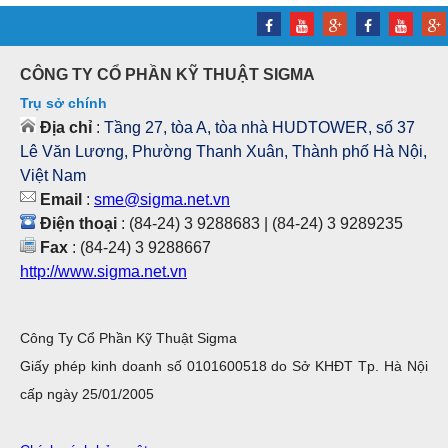
CÔNG TY CỔ PHẦN KỸ THUẬT SIGMA
Trụ sở chính
Địa chỉ
:
Tầng 27, tòa A, tòa nhà HUDTOWER, số 37
Lê Văn Lương, Phường Thanh Xuân, Thành phố Hà Nội,
Việt Nam
Email
:
sme@sigma.net.vn
Điện thoại
: (84-24) 3 9288683 | (84-24) 3 9289235
Fax
: (84-24) 3 9288667
http://www.sigma.net.vn
Công Ty Cổ Phần Kỹ Thuật Sigma
Giấy phép kinh doanh số 0101600518 do Sở KHĐT Tp. Hà Nội
cấp ngày 25/01/2005