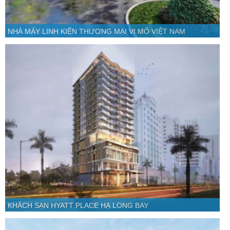
NHÀ MÁY LINH KIỆN THƯƠNG MẠI VI MÔ VIỆT NAM
KHÁCH SẠN HYATT PLACE HẠ LONG BAY