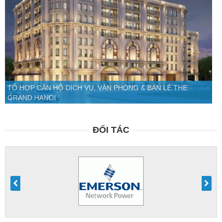
TỔ HỢP CĂN HỘ DỊCH VỤ, VĂN PHÒNG & BÁN LẺ THE
GRAND HANOI
ĐỐI TÁC