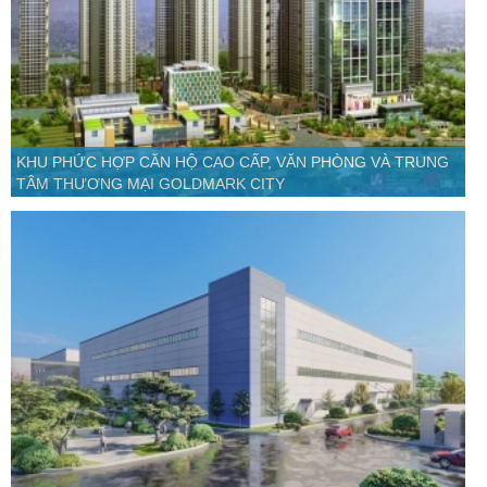
KHU PHỨC HỢP CĂN HỘ CAO CẤP, VĂN PHÒNG VÀ TRUNG
TÂM THƯƠNG MẠI GOLDMARK CITY