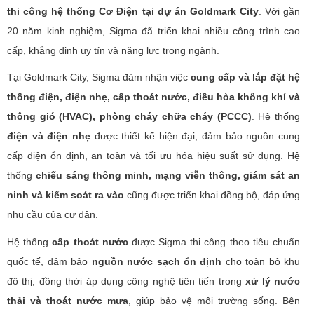
thi công hệ thống Cơ Điện tại dự án Goldmark City
. Với gần
20 năm kinh nghiệm, Sigma đã triển khai nhiều công trình cao
cấp, khẳng định uy tín và năng lực trong ngành.
Tại Goldmark City, Sigma đảm nhận việc
cung cấp và lắp đặt hệ
thống điện, điện nhẹ, cấp thoát nước, điều hòa không khí và
thông gió (HVAC), phòng cháy chữa cháy (PCCC)
. Hệ thống
điện và điện nhẹ
được thiết kế hiện đại, đảm bảo nguồn cung
cấp điện ổn định, an toàn và tối ưu hóa hiệu suất sử dụng. Hệ
thống
chiếu sáng thông minh, mạng viễn thông, giám sát an
ninh và kiểm soát ra vào
cũng được triển khai đồng bộ, đáp ứng
nhu cầu của cư dân.
Hệ thống
cấp thoát nước
được Sigma thi công theo tiêu chuẩn
quốc tế, đảm bảo
nguồn nước sạch ổn định
cho toàn bộ khu
đô thị, đồng thời áp dụng công nghệ tiên tiến trong
xử lý nước
thải và thoát nước mưa
, giúp bảo vệ môi trường sống. Bên