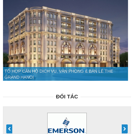
TỔ HỢP CĂN HỘ DỊCH VỤ, VĂN PHÒNG & BÁN LẺ THE
GRAND HANOI
ĐỐI TÁC