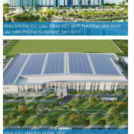
KHU CHUNG CƯ CAO TẦNG KẾT HỢP THƯƠNG MẠI DỊCH
VỤ, VĂN PHÒNG SUNSHINE SKY CITY
NHÀ MÁY MAKINO HƯNG YÊN