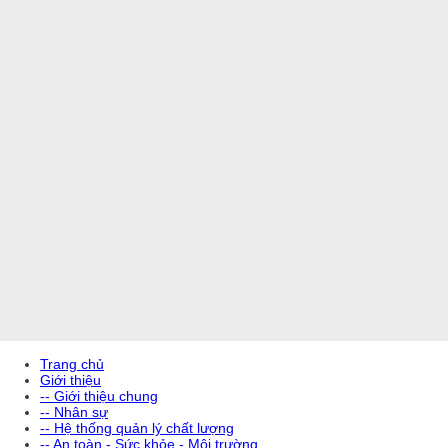
Trang chủ
Giới thiệu
-- Giới thiệu chung
-- Nhân sự
-- Hệ thống quản lý chất lượng
-- An toàn - Sức khỏe - Môi trường