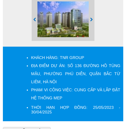
KHÁCH HÀNG: TNR GROUP
ĐỊA ĐIỂM DỰ ÁN: SỐ 136 ĐƯỜNG HỒ TÙNG
MẬU, PHƯỜNG PHÚ DIỄN, QUẬN BẮC TỪ
LIÊM, HÀ NỘI
PHẠM VI CÔNG VIỆC: CUNG CẤP VÀ LẮP ĐẶT
HỆ THỐNG MEP
THỜI HẠN HỢP ĐỒNG: 25/05/2023 -
30/04/2025