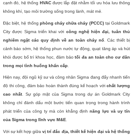
cạnh đó, hệ thống
HVAC
được lắp đặt nhằm tối ưu hóa lưu thông
không khí, tạo môi trường sống trong lành, mát mẻ.
Đặc biệt, hệ thống
phòng cháy chữa cháy (PCCC)
tại Goldmark
City được Sigma triển khai với
công nghệ hiện đại, tuân thủ
nghiêm ngặt các quy định về an toàn cháy nổ
. Các thiết bị
cảnh báo sớm, hệ thống phun nước tự động, quạt tăng áp và hút
khói được bố trí khoa học, đảm bảo
tối đa an toàn cho cư dân
trong mọi tình huống khẩn cấp
.
Hiện nay, đội ngũ kỹ sư và công nhân Sigma đang đẩy nhanh tiến
độ thi công, đảm bảo hoàn thành đúng kế hoạch với
chất lượng
cao nhất
. Sự góp mặt của Sigma trong dự án Goldmark City
không chỉ đánh dấu một bước tiến quan trọng trong hành trình
phát triển của công ty mà còn khẳng định
năng lực và uy tín
của Sigma trong lĩnh vực M&E
.
Với sự kết hợp giữa
vị trí đắc địa, thiết kế hiện đại và hệ thống