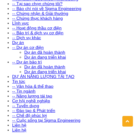
-- Tại sao chọn chúng tôi?
-- Báo chí nói về Sigma Engineering
-- Chứng nhận & Giải thưởng
-- Chứng thực khách hàng
Lĩnh vực
-- Hoạt động thầu cơ điện
-- Bảo trì & dịch vụ cơ điện
-- Dịch vụ khác
Dự án
-- Dự án cơ điện
Dự án đã hoàn thành
Dự án đang triển khai
-- Dự án bảo trì
Dự án đã hoàn thành
Dự án đang triển khai
DỰ ÁN NĂNG LƯỢNG TÁI TẠO
Tin tức
-- Văn hóa & thể thao
-- Tin ngành
-- Năng lượng tái tạo
Cơ hội nghề nghiệp
-- Tuyển dụng
-- Đào tạo & Phát triển
-- Chế độ phúc lợi
-- Cuộc sống tại Sigma Engineering
Liên hệ
Liên hệ