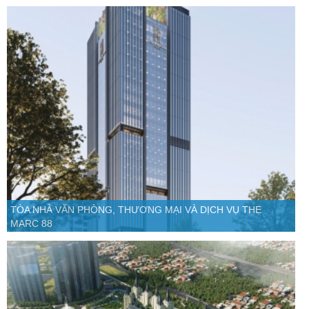
TÒA NHÀ VĂN PHÒNG, THƯƠNG MẠI VÀ DỊCH VỤ THE
MARC 88