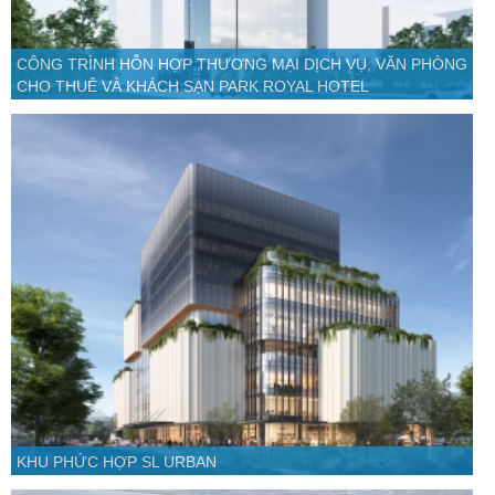
CÔNG TRÌNH HỖN HỢP THƯƠNG MẠI DỊCH VỤ, VĂN PHÒNG
CHO THUÊ VÀ KHÁCH SẠN PARK ROYAL HOTEL
KHU PHỨC HỢP SL URBAN