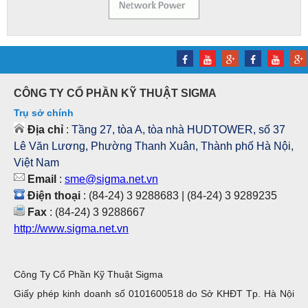
CÔNG TY CỔ PHẦN KỸ THUẬT SIGMA
Trụ sở chính
Địa chỉ
:
Tầng 27, tòa A, tòa nhà HUDTOWER, số 37
Lê Văn Lương, Phường Thanh Xuân, Thành phố Hà Nội,
Việt Nam
Email
:
sme@sigma.net.vn
Điện thoại
: (84-24) 3 9288683 | (84-24) 3 9289235
Fax
: (84-24) 3 9288667
http://www.sigma.net.vn
Công Ty Cổ Phần Kỹ Thuật Sigma
Giấy phép kinh doanh số 0101600518 do Sở KHĐT Tp. Hà Nội