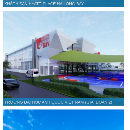
KHÁCH SẠN HYATT PLACE HẠ LONG BAY
TRƯỜNG ĐẠI HỌC ANH QUỐC VIỆT NAM (GIAI ĐOẠN 2)