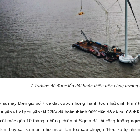
7 Turbine đã được lắp đặt hoàn thiện trên công trườn
Nhà máy Điện gió số 7 đã đạt được những thành tựu nhất định khi 7 t
 tuyến và cáp truyền tải 22kV đã hoàn thành 90% tiến độ đề ra. Có thể
cột mốc gần 10 tháng, những chiến sĩ Sigma đã thi công không ngừng
lên, bay xa, xa mãi.. như muốn lan tỏa câu chuyện “Hữu xạ tự nhi