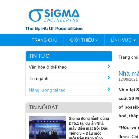
TRANG CHỦ
GIỚI THIỆU
LĨNH VỰC
TIN TỨC
Trang chủ
Văn hóa & thể thao
Nhà má
Tin ngành
12/08/2021
Nhìn lại 
Năng lượng tái tạo
suất 30 M
of possib
TIN NỔI BẬT
hoá, thắp
Sigma đồng hành cùng
DT5.1 tại dự án Nhà
“Hữu xạ 
máy điện mặt trời Dầu
Tiếng 5 – Dấu mốc
được. Chỉ
mới trên hành trình