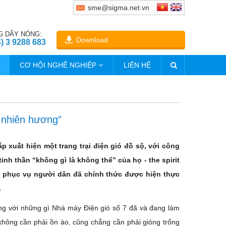
sme@sigma.net.vn
 DÂY NÓNG:
Download
4) 3 9288 683
CƠ HỘI NGHỀ NGHIỆP
LIÊN HỆ
 nhiên hương”
p xuất hiện một trang trại điện gió đồ sộ, với công
h thần “không gì là không thể” của họ - the spirit
ió phục vụ người dân đã chính thức được hiện thực
.
ng với những gì Nhà máy Điện gió số 7 đã và đang làm
 không cần phải ồn ào, cũng chẳng cần phải gióng trống