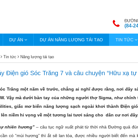
ĐƯỜNG
(84-2
DỰ ÁN
DỰ ÁN NĂNG LƯỢNG TÁI TẠO
TIN TỨC
Tin tức
Năng lượng tái tạo
y Điện gió Sóc Trăng 7 và câu chuyện “Hữu xạ tự
Sóc Trăng một năm về trước, chẳng ai nghĩ được rằng, nơi đây sắ
W. Vậy mà dưới bàn tay của những người thợ Sigma, như chính tin
ilities, giấc mơ biến năng lượng sạch ngoài khơi thành Điện g
 lên niềm hi vọng về một tương lai tươi sáng cho dân cư nơi đây
tự nhiên hương”
– câu tục ngữ xuất phát từ thời nhà Đường quả đú
 cần có “mùi hương” thì ắt sẽ lan tỏa, được nhiều người biết đến mà