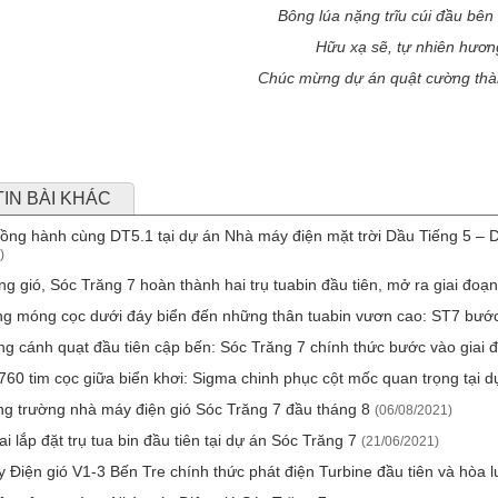
Bông lúa nặng trĩu cúi đầu bê
Hữu xạ sẽ, tự nhiên hươn
Chúc mừng dự án quật cường thà
TIN BÀI KHÁC
ng hành cùng DT5.1 tại dự án Nhà máy điện mặt trời Dầu Tiếng 5 – D
)
g gió, Sóc Trăng 7 hoàn thành hai trụ tuabin đầu tiên, mở ra giai đoạ
 móng cọc dưới đáy biển đến những thân tuabin vươn cao: ST7 bước 
g cánh quạt đầu tiên cập bến: Sóc Trăng 7 chính thức bước vào giai 
60 tim cọc giữa biển khơi: Sigma chinh phục cột mốc quan trọng tại 
g trường nhà máy điện gió Sóc Trăng 7 đầu tháng 8
(06/08/2021)
ai lắp đặt trụ tua bin đầu tiên tại dự án Sóc Trăng 7
(21/06/2021)
Điện gió V1-3 Bến Tre chính thức phát điện Turbine đầu tiên và hòa 