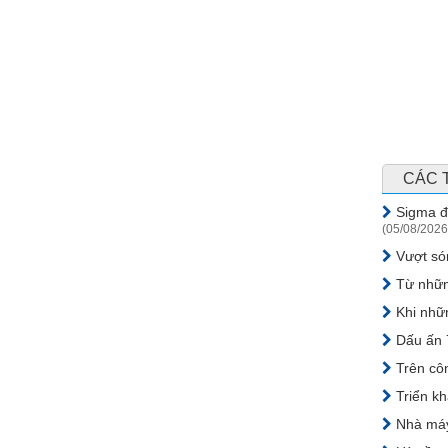
CÁC 
Sigma đồ
(05/08/2026
Vượt són
Từ những
Khi nhữn
Dấu ấn 7
Trên côn
Triển kh
Nhà máy 