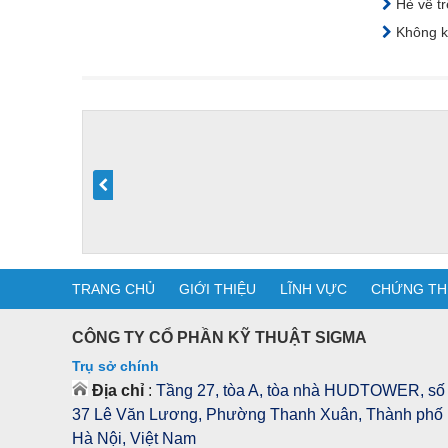
Hè về tr
Không kh
TRANG CHỦ
GIỚI THIỆU
LĨNH VỰC
CHỨNG TH
CÔNG TY CỔ PHẦN KỸ THUẬT SIGMA
Trụ sở chính
Địa chỉ
:
Tầng 27, tòa A, tòa nhà HUDTOWER, số
37 Lê Văn Lương, Phường Thanh Xuân, Thành phố
Hà Nội, Việt Nam