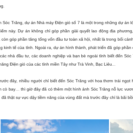
ng.
nh Sóc Trăng, dự án Nhà máy Điện gió số 7 là một trong những dự án l
điểm này. Dự án không chỉ góp phần giải quyết lao động địa phương,
còn góp phần tăng tổng vốn đầu tư toàn xã hội, nhất là trong bối cảnh 
g kinh tế của tỉnh. Ngoài ra, dự án hình thành, phát triển đã góp phần
các nhà đầu tư, các doanh nghiệp và bạn bè ngoài tỉnh biết đến Sóc 
 năng Điện gió của các tỉnh miền Tây như Trà Vinh, Bạc Liêu...
rước đây, nhiều người chỉ biết đến Sóc Trăng với hoa thơm trái ngọ
 cò bay… thì giờ đây đã có thêm một hình ảnh Sóc Trăng nỗ lực vươn lê
 đã thật sự vực dậy tiềm năng của vùng đất mà trước đây chỉ là bãi bồi