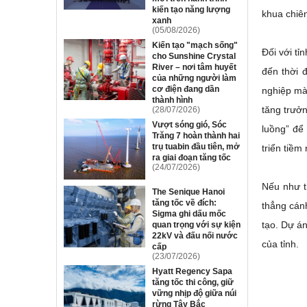
kiến tạo năng lượng
khua chiê
xanh
(05/08/2026)
Kiến tạo "mạch sống"
Đối với tỉ
cho Sunshine Crystal
River – nơi tâm huyết
đến thời 
của những người làm
cơ điện đang dần
nghiệp mà 
thành hình
tăng trưởn
(28/07/2026)
Vượt sóng gió, Sóc
luồng” để 
Trăng 7 hoàn thành hai
trụ tuabin đầu tiên, mở
triển tiềm
ra giai đoạn tăng tốc
(24/07/2026)
Nếu như t
The Senique Hanoi
tăng tốc về đích:
thẳng cánh
Sigma ghi dấu mốc
tạo. Dự án
quan trọng với sự kiện
22kV và đấu nối nước
của tỉnh.
cấp
(23/07/2026)
Hyatt Regency Sapa
tăng tốc thi công, giữ
vững nhịp độ giữa núi
rừng Tây Bắc