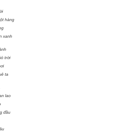
ời
ột hàng
ng
n xanh
hành
ó trời
hơi
uê ta
a
an lao
o
ng đầu
sâu