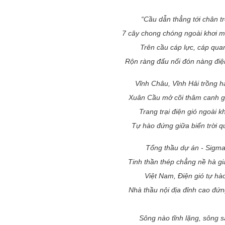
“Cầu dẫn thẳng tới chân tr
7 cây chong chóng ngoài khơi m
Trên cầu cáp lực, cáp qua
Rộn ràng đấu nối đón nàng điệ
Vĩnh Châu, Vĩnh Hải trồng 
Xuân Cầu mở cõi thâm canh gi
Trang trại điện gió ngoài k
Tự hào đứng giữa biển trời q
Tổng thầu dự án - Sigm
Tinh thần thép chẳng nề hà gi
Việt Nam, Điện gió tự hà
Nhà thầu nội địa đỉnh cao đứ
Sông nào tĩnh lặng, sông 