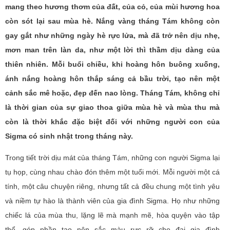
mang theo hương thơm của đất, của cỏ, của mùi hương hoa
còn sót lại sau mùa hè. Nắng vàng tháng Tám không còn
gay gắt như những ngày hè rực lửa, mà đã trở nên dịu nhẹ,
mơn man trên làn da, như một lời thì thầm dịu dàng của
thiên nhiên. Mỗi buổi chiều, khi hoàng hôn buông xuống,
ánh nắng hoàng hôn thắp sáng cả bầu trời, tạo nên một
cảnh sắc mê hoặc, đẹp đến nao lòng. Tháng Tám, không chỉ
là thời gian của sự giao thoa giữa mùa hè và mùa thu mà
còn là thời khắc đặc biệt đối với những người con của
Sigma có sinh nhật trong tháng này.
Trong tiết trời dịu mát của tháng Tám, những con người Sigma lại
tụ họp, cùng nhau chào đón thêm một tuổi mới. Mỗi người một cá
tính, một câu chuyện riêng, nhưng tất cả đều chung một tình yêu
và niềm tự hào là thành viên của gia đình Sigma. Họ như những
chiếc lá của mùa thu, lặng lẽ mà mạnh mẽ, hòa quyện vào tập
thể, góp phần tạo nên sắc màu rực rỡ cho đại gia đình