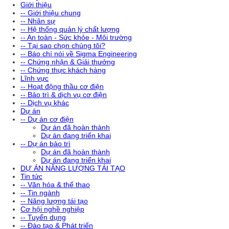
Giới thiệu
-- Giới thiệu chung
-- Nhân sự
-- Hệ thống quản lý chất lượng
-- An toàn - Sức khỏe - Môi trường
-- Tại sao chọn chúng tôi?
-- Báo chí nói về Sigma Engineering
-- Chứng nhận & Giải thưởng
-- Chứng thực khách hàng
Lĩnh vực
-- Hoạt động thầu cơ điện
-- Bảo trì & dịch vụ cơ điện
-- Dịch vụ khác
Dự án
-- Dự án cơ điện
Dự án đã hoàn thành
Dự án đang triển khai
-- Dự án bảo trì
Dự án đã hoàn thành
Dự án đang triển khai
DỰ ÁN NĂNG LƯỢNG TÁI TẠO
Tin tức
-- Văn hóa & thể thao
-- Tin ngành
-- Năng lượng tái tạo
Cơ hội nghề nghiệp
-- Tuyển dụng
-- Đào tạo & Phát triển