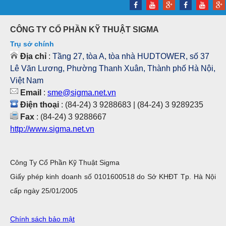
CÔNG TY CỔ PHẦN KỸ THUẬT SIGMA
Trụ sở chính
Địa chỉ
:
Tầng 27, tòa A, tòa nhà HUDTOWER, số 37
Lê Văn Lương, Phường Thanh Xuân, Thành phố Hà Nội,
Việt Nam
Email
:
sme@sigma.net.vn
Điện thoại
: (84-24) 3 9288683 | (84-24) 3 9289235
Fax
: (84-24) 3 9288667
http://www.sigma.net.vn
Công Ty Cổ Phần Kỹ Thuật Sigma
Giấy phép kinh doanh số 0101600518 do Sở KHĐT Tp. Hà Nội
cấp ngày 25/01/2005
Chính sách bảo mật