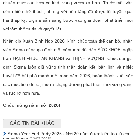
chuẩn mực cao hơn và khát vọng vươn xa hơn. Trước mắt vẫn
còn nhiều thử thách, nhưng với nền tảng đã được tôi luyện qua
hai thập kỷ, Sigma sẵn sàng bước vào giai đoạn phát triển mới
với tâm thế tự tin và quyết liệt.
Nhân dịp Xuân Bính Ngọ 2026, kính chúc toàn thể cán bộ, nhân
viên Sigma cùng gia đình một năm mới dồi dào SỨC KHỎE, ngập
tràn HẠNH PHÚC, AN KHANG và THỊNH VƯỢNG. Chúc đại gia
đình Sigma luôn giữ vững tinh thần đoàn kết, bản lĩnh và nhiệt
huyết để bứt phá mạnh mẽ trong năm 2026, hoàn thành xuất sắc
các mục tiêu đề ra, mở ra chặng đường phát triển mới vững vàng
và rực rỡ hơn nữa.
Chúc mừng năm mới 2026!
CÁC TIN BÀI KHÁC
Sigma Year End Party 2025 - Nơi 20 năm được kiến tạo từ con
người Sigma