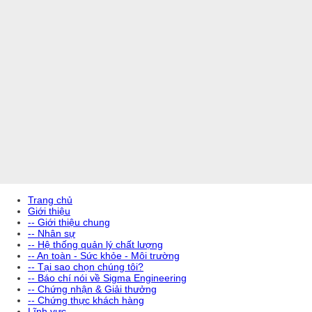
Trang chủ
Giới thiệu
-- Giới thiệu chung
-- Nhân sự
-- Hệ thống quản lý chất lượng
-- An toàn - Sức khỏe - Môi trường
-- Tại sao chọn chúng tôi?
-- Báo chí nói về Sigma Engineering
-- Chứng nhận & Giải thưởng
-- Chứng thực khách hàng
Lĩnh vực