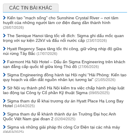
CÁC TIN BÀI KHÁC
Kiến tạo "mạch sống" cho Sunshine Crystal River – nơi tâm
huyết của những người làm cơ điện đang dần thành hình
(28/07/2026)
The Senique Hanoi tăng tốc về đích: Sigma ghi dấu mốc quan
trọng với sự kiện 22kV và đấu nối nước cấp
(23/07/2026)
Hyatt Regency Sapa tăng tốc thi công, giữ vững nhịp độ giữa
núi rừng Tây Bắc
(17/07/2026)
Fairmont Hà Nội Hotel – Dấu ấn Sigma Engineering trên khách
sạn đẳng cấp quốc tế giữa lòng Thủ đô
(27/06/2026)
Sigma Engineering đồng hành tại Hội nghị “Hải Phòng: Kiến tạo
quy hoạch và dẫn dắt nguồn nhân lực tương lai”
(21/05/2026)
Sở Nội vụ thành phố Hà Nội kiểm tra việc chấp hành pháp luật
lao động tại Công ty Cổ phần Kỹ thuật Sigma
(09/05/2025)
Sigma tham dự lễ khai trương dự án Hyatt Place Hạ Long Bay
Hotel
(14/04/2025)
Sigma tham dự lễ khánh thành dự án Trường Đại học Anh
Quốc Việt Nam giai đoạn 2
(02/04/2025)
Sigma và những giải pháp thi công Cơ Điện tại các nhà máy
(06/03/2025)