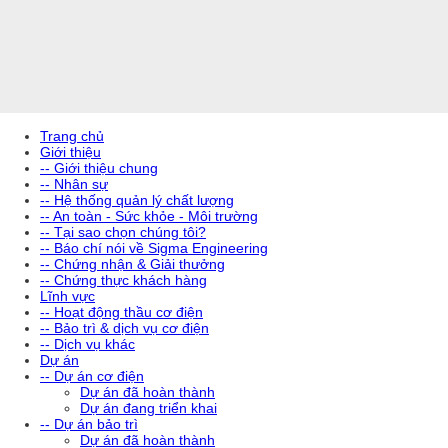
Trang chủ
Giới thiệu
-- Giới thiệu chung
-- Nhân sự
-- Hệ thống quản lý chất lượng
-- An toàn - Sức khỏe - Môi trường
-- Tại sao chọn chúng tôi?
-- Báo chí nói về Sigma Engineering
-- Chứng nhận & Giải thưởng
-- Chứng thực khách hàng
Lĩnh vực
-- Hoạt động thầu cơ điện
-- Bảo trì & dịch vụ cơ điện
-- Dịch vụ khác
Dự án
-- Dự án cơ điện
Dự án đã hoàn thành
Dự án đang triển khai
-- Dự án bảo trì
Dự án đã hoàn thành