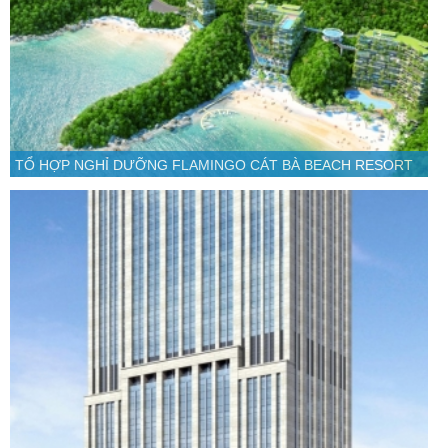
TỔ HỢP NGHỈ DƯỠNG FLAMINGO CÁT BÀ BEACH RESORT