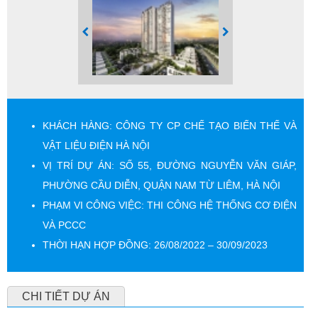
KHÁCH HÀNG: CÔNG TY CP CHẾ TẠO BIẾN THẾ VÀ
VẬT LIỆU ĐIỆN HÀ NỘI
VỊ TRÍ DỰ ÁN: SỐ 55, ĐƯỜNG NGUYỄN VĂN GIÁP,
PHƯỜNG CẦU DIỄN, QUẬN NAM TỪ LIÊM, HÀ NỘI
PHẠM VI CÔNG VIỆC: THI CÔNG HỆ THỐNG CƠ ĐIỆN
VÀ PCCC
THỜI HẠN HỢP ĐỒNG: 26/08/2022 – 30/09/2023
CHI TIẾT DỰ ÁN