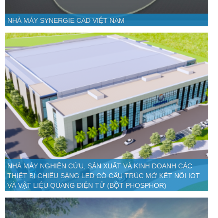
NHÀ MÁY SYNERGIE CAD VIỆT NAM
NHÀ MÁY NGHIÊN CỨU, SẢN XUẤT VÀ KINH DOANH CÁC
THIẾT BỊ CHIẾU SÁNG LED CÓ CẤU TRÚC MỞ KẾT NỐI IOT
VÀ VẬT LIỆU QUANG ĐIỆN TỬ (BỘT PHOSPHOR)