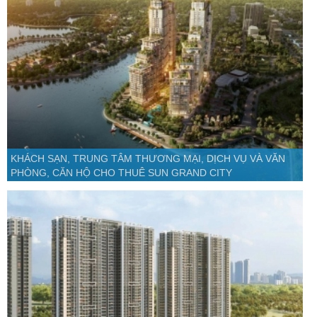
KHÁCH SẠN, TRUNG TÂM THƯƠNG MẠI, DỊCH VỤ VÀ VĂN
PHÒNG, CĂN HỘ CHO THUÊ SUN GRAND CITY