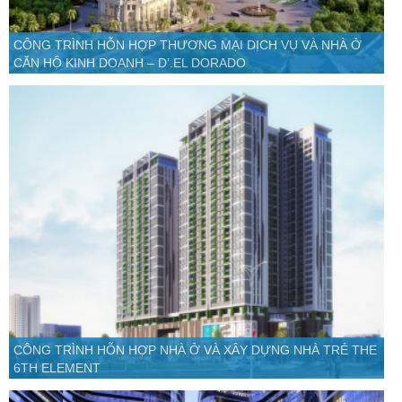
CÔNG TRÌNH HỖN HỢP THƯƠNG MẠI DỊCH VỤ VÀ NHÀ Ở
CĂN HỘ KINH DOANH – D’.EL DORADO
CÔNG TRÌNH HỖN HỢP NHÀ Ở VÀ XÂY DỰNG NHÀ TRẺ THE
6TH ELEMENT