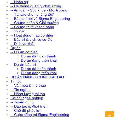
-- Nhân sự
-- Hệ thống quản lý chất lượng
-- An toàn - Sức khỏe - Môi trường
-- Tại sao chọn chúng tôi?
-- Báo chí nói về Sigma Engineering
-- Chứng nhận & Giải thưởng
-- Chứng thực khách hàng
Lĩnh vực
-- Hoạt động thầu cơ điện
-- Bảo trì & dịch vụ cơ điện
-- Dịch vụ khác
Dự án
-- Dự án cơ điện
Dự án đã hoàn thành
Dự án đang triển khai
-- Dự án bảo trì
Dự án đã hoàn thành
Dự án đang triển khai
DỰ ÁN NĂNG LƯỢNG TÁI TẠO
Tin tức
-- Văn hóa & thể thao
-- Tin ngành
-- Năng lượng tái tạo
Cơ hội nghề nghiệp
-- Tuyển dụng
-- Đào tạo & Phát triển
-- Chế độ phúc lợi
-- Cuộc sống tại Sigma Engineering