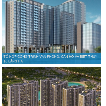
TỔ HỢP CÔNG TRÌNH VĂN PHÒNG, CĂN HỘ VÀ BIỆT THỰ
16 LÁNG HẠ