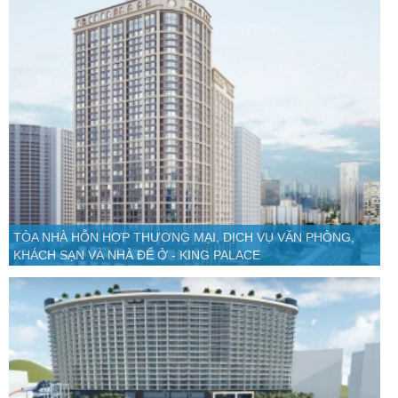
TÒA NHÀ HỖN HỢP THƯƠNG MẠI, DỊCH VỤ VĂN PHÒNG,
KHÁCH SẠN VÀ NHÀ ĐỂ Ở - KING PALACE