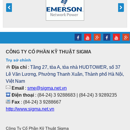
CÔNG TY CỔ PHẦN KỸ THUẬT SIGMA
Trụ sở chính
Địa chỉ
:
Tầng 27, tòa A, tòa nhà HUDTOWER, số 37
Lê Văn Lương, Phường Thanh Xuân, Thành phố Hà Nội,
Việt Nam
Email
:
sme@sigma.net.vn
Điện thoại
: (84-24) 3 9288683 | (84-24) 3 9289235
Fax
: (84-24) 3 9288667
http://www.sigma.net.vn
Công Ty Cổ Phần Kỹ Thuật Sigma