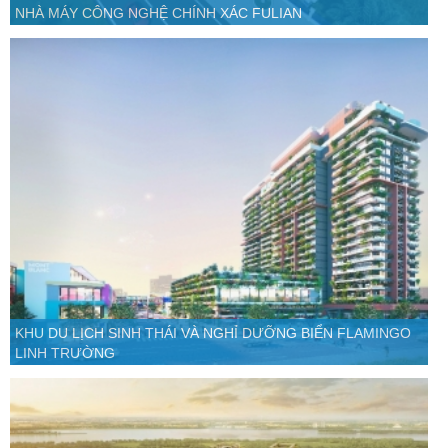
NHÀ MÁY CÔNG NGHỆ CHÍNH XÁC FULIAN
KHU DU LỊCH SINH THÁI VÀ NGHỈ DƯỠNG BIỂN FLAMINGO
LINH TRƯỜNG