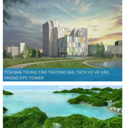
TÒA NHÀ TRUNG TÂM THƯƠNG MẠI, DỊCH VỤ VÀ VĂN
PHÒNG FPT TOWER