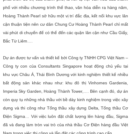
phố với nhiều chương trình thể thao, văn hóa diễn ra hàng năm,
Hoàng Thành Pearl sở hữu một vị trí đắc địa, kết nối khu vực lân
cận thuận tiện nên cư dân Chung Cư Hoàng Thành Pearl chỉ mất
vài phút di chuyển để có thể đến các quận lân cận như Cầu Giấy,
Bắc Từ Liêm….
Dự án được tư vấn và thiết kế bởi Công ty TNHH CPG Việt Nam –
Công ty con của Consultants Singapore hoạt động chủ yếu tại
khu vực Châu Á, Thái Bình Dương với kinh nghiệm thiết kế nhiều
bất động sản khác nhau như: khu đô thị Vinhomes Gardenia,
Imperia Sky Garden, Hoàng Thành Tower,…. Bên cạnh đó, dự án
còn quy tụ những nhà thầu với bề dày kinh nghiệm trong việc xây
dựng và thi công như Tổng thầu xây dựng Delta, Tổng thầu Cơ
Điện Sigma… Với việc luôn đặt chất lượng lên hàng đầu, Sigma
đã và đang làm tròn vai trò của nhà thầu Cơ Điện hàng đầu Việt
Nam trong việc thi công và lắp đặt các công trình cao cấp.