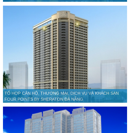
TỔ HỢP CĂN HỘ, THƯƠNG MẠI, DỊCH VỤ VÀ KHÁCH SẠN
FOUR POINTS BY SHERATON ĐÀ NẴNG