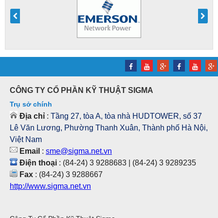
CÔNG TY CỔ PHẦN KỸ THUẬT SIGMA
Trụ sở chính
Địa chỉ
:
Tầng 27, tòa A, tòa nhà HUDTOWER, số 37
Lê Văn Lương, Phường Thanh Xuân, Thành phố Hà Nội,
Việt Nam
Email
:
sme@sigma.net.vn
Điện thoại
: (84-24) 3 9288683 | (84-24) 3 9289235
Fax
: (84-24) 3 9288667
http://www.sigma.net.vn