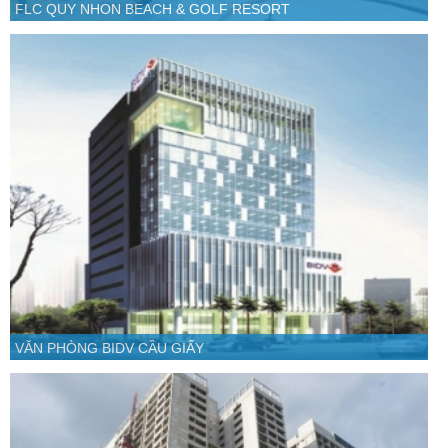
FLC QUY NHON BEACH & GOLF RESORT
VĂN PHÒNG BIDV CẦU GIẤY