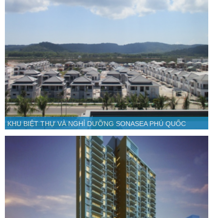
KHU BIỆT THỰ VÀ NGHỈ DƯỠNG SONASEA PHÚ QUỐC