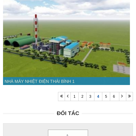
NHÀ MÁY NHIỆT ĐIỆN THÁI BÌNH 1
1
2
3
4
5
6
ĐỐI TÁC