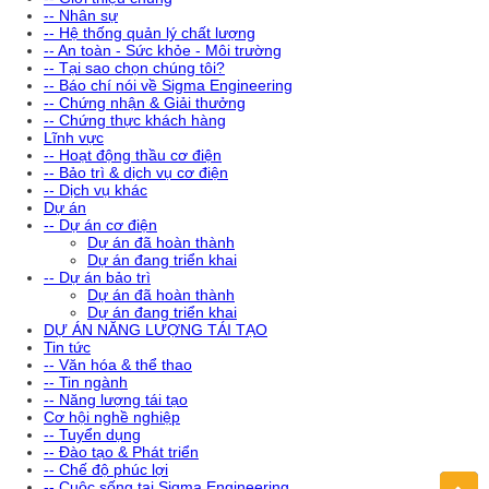
-- Nhân sự
-- Hệ thống quản lý chất lượng
-- An toàn - Sức khỏe - Môi trường
-- Tại sao chọn chúng tôi?
-- Báo chí nói về Sigma Engineering
-- Chứng nhận & Giải thưởng
-- Chứng thực khách hàng
Lĩnh vực
-- Hoạt động thầu cơ điện
-- Bảo trì & dịch vụ cơ điện
-- Dịch vụ khác
Dự án
-- Dự án cơ điện
Dự án đã hoàn thành
Dự án đang triển khai
-- Dự án bảo trì
Dự án đã hoàn thành
Dự án đang triển khai
DỰ ÁN NĂNG LƯỢNG TÁI TẠO
Tin tức
-- Văn hóa & thể thao
-- Tin ngành
-- Năng lượng tái tạo
Cơ hội nghề nghiệp
-- Tuyển dụng
-- Đào tạo & Phát triển
-- Chế độ phúc lợi
-- Cuộc sống tại Sigma Engineering