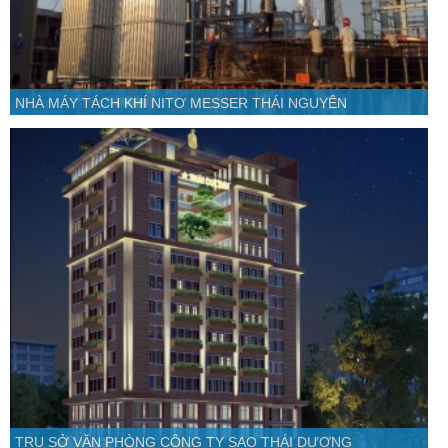
NHÀ MÁY TÁCH KHÍ NITƠ MESSER THÁI NGUYÊN
TRỤ SỞ VĂN PHÒNG CÔNG TY SAO THÁI DƯƠNG