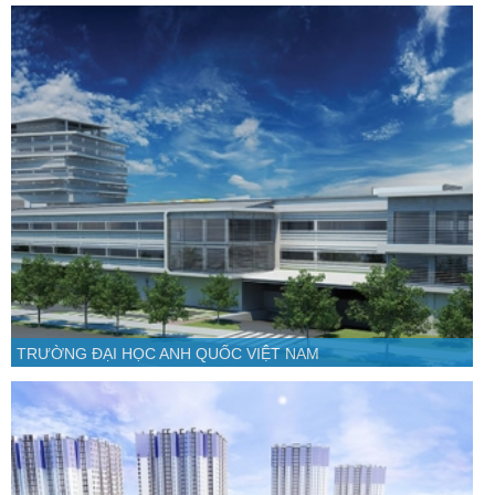
TRƯỜNG ĐẠI HỌC ANH QUỐC VIỆT NAM