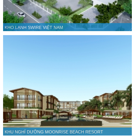
KHO LẠNH SWIRE VIỆT NAM
KHU NGHỈ DƯỠNG MOONRISE BEACH RESORT