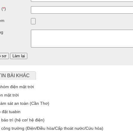
 (
*
)
èm
ng
TIN BÀI KHÁC
hóm điện mặt trời
n mặt trời
iám sát an toàn (Cần Thơ)
 đặt tuabin
bảo trì (hệ cơ/ hệ điện)
 công trường (Điện/Điều hòa/Cấp thoát nước/Cứu hỏa)