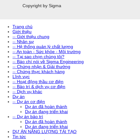
Copyright by Sigma
Trang chủ
Giới thiệu
-- Giới thiệu chung
-- Nhân sự
-- Hệ thống quản lý chất lượng
-- An toàn - Sức khỏe - Môi trường
-- Tại sao chọn chúng tôi?
-- Báo chí nói về Sigma Engineering
-- Chứng nhận & Giải thưởng
-- Chứng thực khách hàng
Lĩnh vực
-- Hoạt động thầu cơ điện
-- Bảo trì & dịch vụ cơ điện
-- Dịch vụ khác
Dự án
-- Dự án cơ điện
Dự án đã hoàn thành
Dự án đang triển khai
-- Dự án bảo trì
Dự án đã hoàn thành
Dự án đang triển khai
DỰ ÁN NĂNG LƯỢNG TÁI TẠO
Tin tức