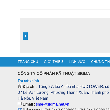
TRANG CHỦ
GIỚI THIỆU
LĨNH VỰC
CHỨNG TH
CÔNG TY CỔ PHẦN KỸ THUẬT SIGMA
Trụ sở chính
Địa chỉ
:
Tầng 27, tòa A, tòa nhà HUDTOWER, số
37 Lê Văn Lương, Phường Thanh Xuân, Thành phố
Hà Nội, Việt Nam
Email
:
sme@sigma.net.vn