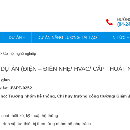
ĐƯỜNG
(84-2
DỰ ÁN
DỰ ÁN NĂNG LƯỢNG TÁI TẠO
TIN TỨC
Cơ hội nghề nghiệp
 DỰ ÁN (ĐIỆN – ĐIỆN NHẸ/ HVAC/ CẤP THOÁT
 gian
iệc: JV-PE-0252
cho: Trưởng nhóm hệ thống, Chỉ huy trưởng công trường/ Giám 
 soát thiết kế, kỹ thuật hệ thống
 trình vật tư, thiết bị theo từng nhóm hệ phụ trách.