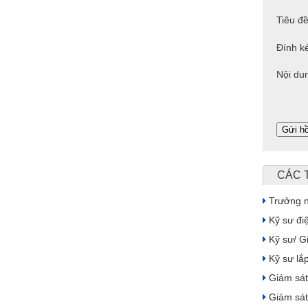
Tiêu đề
Đính k
Nội du
CÁC 
Trưởng n
Kỹ sư điệ
Kỹ sư/ G
Kỹ sư lắp
Giám sát 
Giám sát