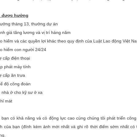
i được hưởng
hưởng tháng 13, thưởng dự án
nh giá tăng lương và vị trí hàng năm
ảo hiểm và các quyền lợi khác theo quy định của Luật Lao động Việt N
ảo hiểm con người 24/24
ợ cấp điện thoại
ấp phát máy tính
ợ cấp ăn trưa
hế độ công đoàn
ó nhà ở cho kỹ sư ở xa
ghỉ mát
 bạn có khả năng và có động lực cao cùng chúng tôi phát triển công
nh của bạn (đính kèm ảnh mới nhất và ghi rõ thời điểm sớm nhất có t
ng.