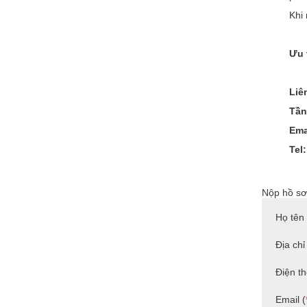
Khi 
Ưu 
Liê
Tần
Ema
Tel
Nộp hồ sơ
Họ tên 
Địa chỉ
Điện th
Email (