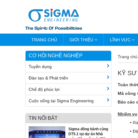
TRANG CHỦ
GIỚI THIỆU
LĨNH VỰC
CƠ HỘI NGHỀ NGHIỆP
Trang chủ
Tuyển dụng
KỸ SƯ
Đào tạo & Phát triển
Toàn thời
Chế độ phúc lợi
Mã công v
Cuộc sống tại Sigma Engineering
Báo cáo 
Nhiệm vụ
TIN NỔI BẬT
• Rà
Sigma đồng hành cùng
• Đệ
DT5.1 tại dự án Nhà