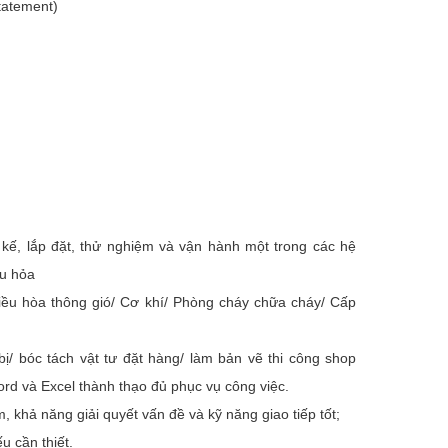
statement)
t kế, lắp đặt, thử nghiệm và vận hành một trong các hệ
ứu hỏa
iều hòa thông gió/ Cơ khí/ Phòng cháy chữa cháy/ Cấp
t bị/ bóc tách vật tư đặt hàng/ làm bản vẽ thi công shop
ord và Excel thành thạo đủ phục vụ công việc.
m, khả năng giải quyết vấn đề và kỹ năng giao tiếp tốt;
u cần thiết.