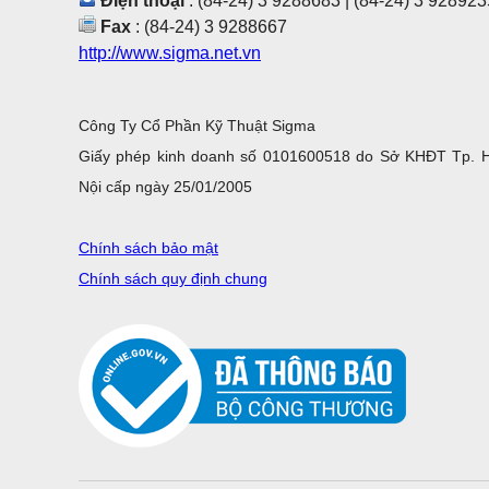
Điện thoại
: (84-24) 3 9288683 | (84-24) 3 928923
Fax
: (84-24) 3 9288667
http://www.sigma.net.vn
Công Ty Cổ Phần Kỹ Thuật Sigma
Giấy phép kinh doanh số 0101600518 do Sở KHĐT Tp. 
Nội cấp ngày 25/01/2005
Chính sách bảo mật
Chính sách quy định chung