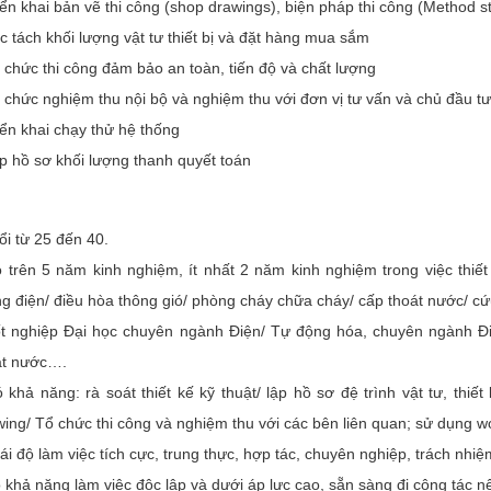
iển khai bản vẽ thi công (shop drawings), biện pháp thi công (Method 
c tách khối lượng vật tư thiết bị và đặt hàng mua sắm
 chức thi công đảm bảo an toàn, tiến độ và chất lượng
 chức nghiệm thu nội bộ và nghiệm thu với đơn vị tư vấn và chủ đầu tư
iển khai chạy thử hệ thống
ập hồ sơ khối lượng thanh quyết toán
ổi từ 25 đến 40.
ó trên 5 năm kinh nghiệm, ít nhất 2 năm kinh nghiệm trong việc thiế
ng điện/ điều hòa thông gió/ phòng cháy chữa cháy/ cấp thoát nước/ c
ốt nghiệp Đại học chuyên ngành Điện/ Tự động hóa, chuyên ngành Đ
át nước….
 khả năng: rà soát thiết kế kỹ thuật/ lập hồ sơ đệ trình vật tư, thiế
wing/ Tổ chức thi công và nghiệm thu với các bên liên quan; sử dụng w
ái độ làm việc tích cực, trung thực, hợp tác, chuyên nghiệp, trách nhiệ
 khả năng làm việc độc lập và dưới áp lực cao, sẵn sàng đi công tác nế