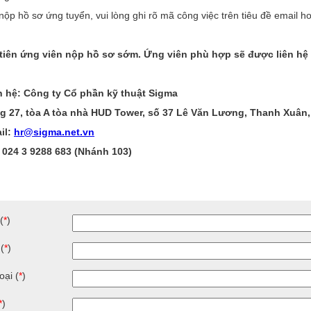
nộp hồ sơ ứng tuyển, vui lòng ghi rõ mã công việc trên tiêu đề email 
tiên ứng viên nộp hồ sơ sớm. Ứng viên phù hợp sẽ được liên hệ
n hệ: Công ty Cổ phần kỹ thuật Sigma
g 27, tòa A tòa nhà HUD Tower, số 37 Lê Văn Lương, Thanh Xuân,
il:
hr@sigma.net.vn
: 024 3 9288 683 (Nhánh 103)
(
*
)
 (
*
)
oại (
*
)
*
)