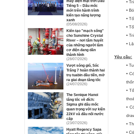
máy điện mặt trời Dầu
• Tr
Tiếng 5 – Dấu mốc
• Bó
mới trên hành trình
kiến tạo năng lượng
• Tổ
xanh
(05/08/2026)
• Tổ
Kiến tạo "mạch sống"
• Tr
cho Sunshine Crystal
River – nơi tâm huyết
• L
của những người làm
cơ điện đang dần
thành hình
Yêu cầu:
(28/07/2026)
• Tu
Vượt sóng gió, Sóc
Trăng 7 hoàn thành hai
• C
trụ tuabin đầu tiên, mở
ra giai đoạn tăng tốc
thố
(24/07/2026)
• T
The Senique Hanoi
tho
tăng tốc về đích:
Sigma ghi dấu mốc
• Có
quan trọng với sự kiện
22kV và đấu nối nước
dra
cấp
(23/07/2026)
• Th
Hyatt Regency Sapa
• Có