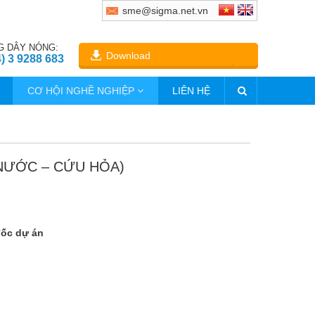
sme@sigma.net.vn
 DÂY NÓNG:
Download
4) 3 9288 683
CƠ HỘI NGHỀ NGHIỆP
LIÊN HỆ
 NƯỚC – CỨU HỎA)
đốc dự án