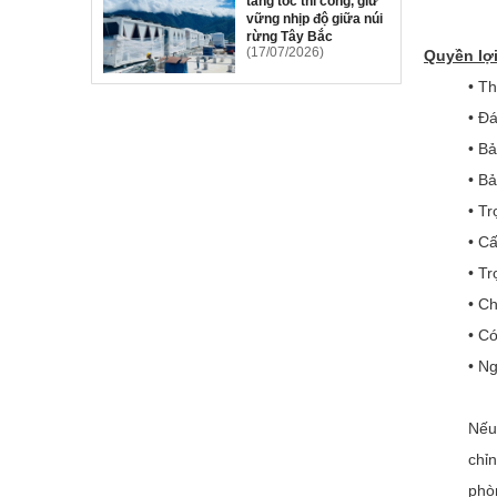
tăng tốc thi công, giữ
vững nhịp độ giữa núi
rừng Tây Bắc
(17/07/2026)
Quyền lợ
• T
• Đá
• B
• B
• Tr
• C
• Tr
• C
• C
• N
Nếu
chỉ
phò