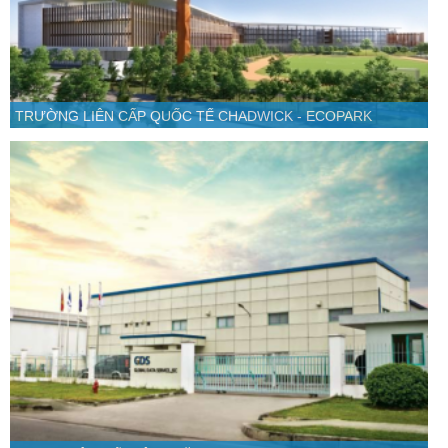
TRƯỜNG LIÊN CẤP QUỐC TẾ CHADWICK - ECOPARK