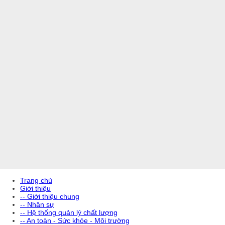
Trang chủ
Giới thiệu
-- Giới thiệu chung
-- Nhân sự
-- Hệ thống quản lý chất lượng
-- An toàn - Sức khỏe - Môi trường