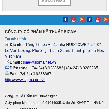
CÔNG TY CỔ PHẦN KỸ THUẬT SIGMA
Trụ sở chính
Địa chỉ
:
Tầng 27, tòa A, tòa nhà HUDTOWER, số 37
Lê Văn Lương, Phường Thanh Xuân, Thành phố Hà Nội,
Việt Nam
Email
:
sme@sigma.net.vn
Điện thoại
: (84-24) 3 9288683 | (84-24) 3 9289235
Fax
: (84-24) 3 9288667
http://www.sigma.net.vn
Công Ty Cổ Phần Kỹ Thuật Sigma
Giấy phép kinh doanh số 0101600518 do Sở KHĐT Tp. Hà Nội