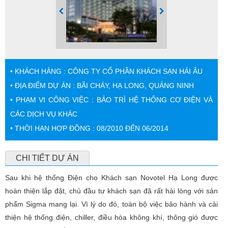
• KHÁCH HÀNG : CÔNG TY CỔ PHẦN KHÁCH SẠN HẢI ÂU
• ĐỊA ĐIỂM DỰ ÁN : BÃI CHÁY, HẠ LONG, QUẢNG NINH
• PHẠM VI CÔNG VIỆC : BẢO TRÌ HỆ THỐNG CƠ ĐIỆN VÀ
CÁC DỊCH VỤ KHÁC
• THỜI HẠN HỢP ĐỒNG : 08/2010 ĐẾN 06/2014
CHI TIẾT DỰ ÁN
Sau khi hệ thống Điện cho Khách sạn Novotel Hạ Long được
hoàn thiện lắp đặt, chủ đầu tư khách sạn đã rất hài lòng với sản
phẩm Sigma mang lại. Vì lý do đó, toàn bộ việc bảo hành và cải
thiện hệ thống điện, chiller, điều hòa không khí, thông gió được